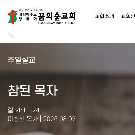
교회소개
교회
주일설교
참된 목자
겔34:11-24
|
이승찬 목사
2026.08.02