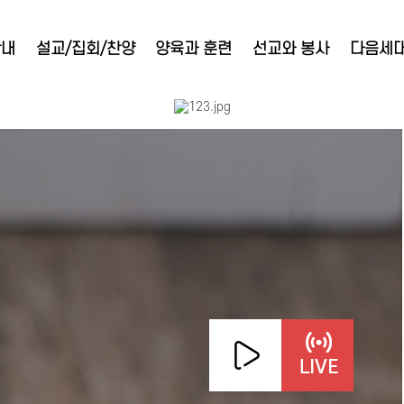
안내
설교/집회/찬양
양육과 훈련
선교와 봉사
다음세
찬양대
내 손엔 아무것도 없지만
202