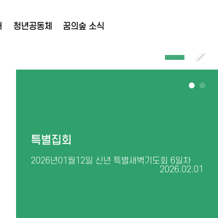
대
청년공동체
꿈의숲 소식
특별집회
찬
2026년01월12일 신년 특별새벽기도회 6일차
내 
6.08.02
2026.02.01