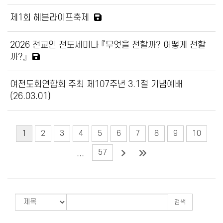
제1회 헤븐라이프축제
2026 전교인 전도세미나 『무엇을 전할까? 어떻게 전할
까?』
여전도회연합회 주최 제107주년 3.1절 기념예배
(26.03.01)
1
2
3
4
5
6
7
8
9
10
57
...
검색