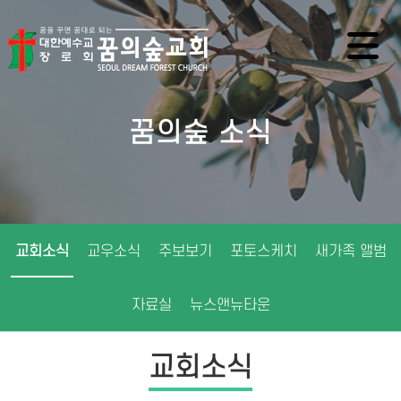
꿈의숲 소식
교회소식
교우소식
주보보기
포토스케치
새가족 앨범
자료실
뉴스앤뉴타운
교회소식