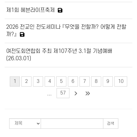
제1회 헤븐라이프축제
2026 전교인 전도세미나 『무엇을 전할까? 어떻게 전할
까?』
여전도회연합회 주최 제107주년 3.1절 기념예배
(26.03.01)
1
2
3
4
5
6
7
8
9
10
57
...
검색