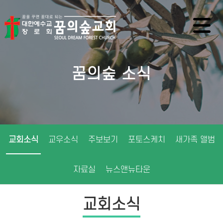
꿈의숲 소식
교회소식
교우소식
주보보기
포토스케치
새가족 앨범
자료실
뉴스앤뉴타운
교회소식