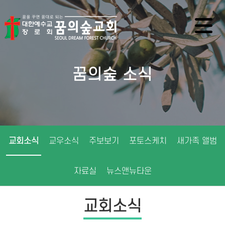
꿈의숲 소식
교회소식
교우소식
주보보기
포토스케치
새가족 앨범
자료실
뉴스앤뉴타운
교회소식