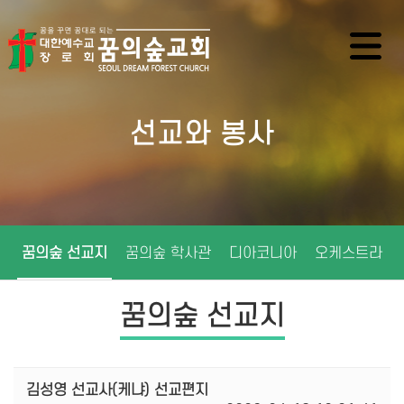
선교와 봉사
꿈의숲 선교지
꿈의숲 학사관
디아코니아
오케스트라
꿈의숲 선교지
김성영 선교사(케냐) 선교편지