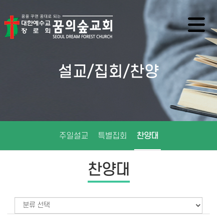
설교/집회/찬양
주일설교
특별집회
찬양대
찬양대