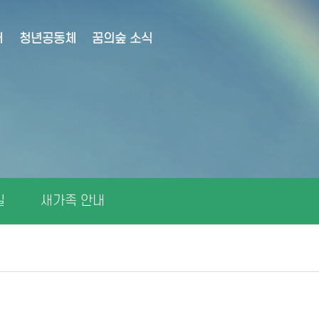
대
청년공동체
꿈의숲 소식
길
새가족 안내