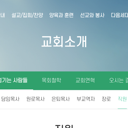
안내
설교/집회/찬양
양육과 훈련
선교와 봉사
다음세
교회소개
섬기는 사람들
목회철학
교회연혁
오시는 
담임목사
원로목사
은퇴목사
부교역자
장로
직원