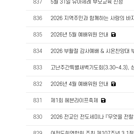
837
5월 31일 유아세례 부모교육 신청
836
2026 지역주민과 함께하는 사랑의 바
835
2026년 5월 예배위원 안내
834
2026 부활절 감사예배 & 시온찬양대
833
고난주간특별새벽기도회(3.30~4.3), 
832
2026년 4월 예배위원 안내
831
제1회 헤븐라이프축제
830
2026 전교인 전도세미나 『무엇을 전할
829
여전도회연합회 주최 제107주년 3.1절 기