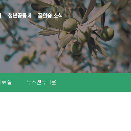
대
청년공동체
꿈의숲 소식
자료실
뉴스앤뉴타운