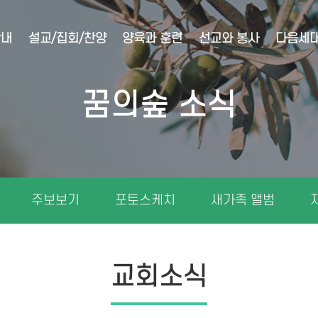
안내
설교/집회/찬양
양육과 훈련
선교와 봉사
다음세
꿈의숲 소식
주보보기
포토스케치
새가족 앨범
교회소식