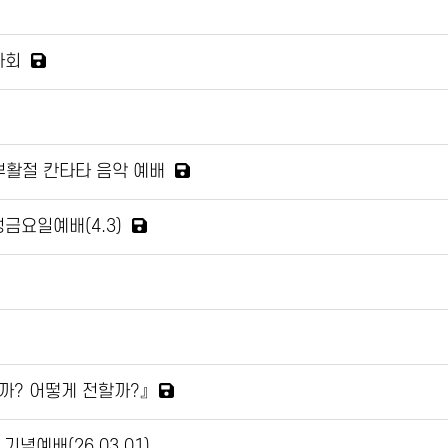
자회
 부활절 칸타타 음악 예배
성금요일예배(4.3)
까? 어떻게 전할까?』
념예배(26.03.01)